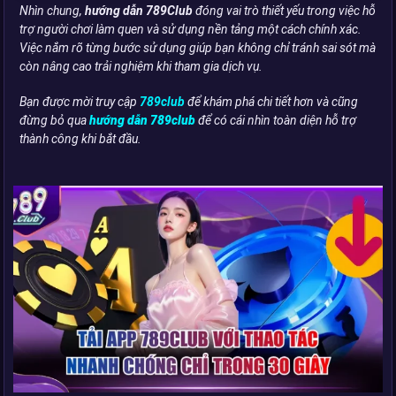
Nhìn chung,
hướng dẫn 789Club
đóng vai trò thiết yếu trong việc hỗ
trợ người chơi làm quen và sử dụng nền tảng một cách chính xác.
Việc nắm rõ từng bước sử dụng giúp bạn không chỉ tránh sai sót mà
còn nâng cao trải nghiệm khi tham gia dịch vụ.
Bạn được mời truy cập
789club
để khám phá chi tiết hơn và cũng
đừng bỏ qua
hướng dẫn 789club
để có cái nhìn toàn diện hỗ trợ
thành công khi bắt đầu.