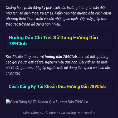
Chẳng hạn, phần đăng ký giải thích các trường thông tin cần điền
như tên, số điện thoại và email. Phần nạp tiền hướng dẫn cách chọn
phương thức thanh toán và xác nhận giao dịch. Việc này giúp mọi
thao tác trở nên dễ dàng hơn nhiều.
Hướng Dẫn Chi Tiết Sử Dụng Hướng Dẫn
789Club
Khi đã hiểu tổng quan về
hướng dẫn 789Club
, bạn có thể áp dụng
các gợi ý dưới đây để trải nghiệm hiệu quả hơn. Bài viết sẽ lần lượt
chỉ rõ từng bước một giúp người mới dễ dàng làm quen và thao tác
chính xác.
Cách Đăng Ký Tài Khoản Qua Hướng Dẫn 789Club
Cách Đăng Ký Tài Khoản Qua Hướng Dẫn 789Club