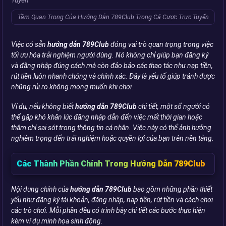
Tầm Quan Trọng Của Hướng Dẫn 789Club Trong Cá Cược Trực Tuyến
Việc có sẵn
hướng dẫn 789Club
đóng vai trò quan trọng trong việc
tối ưu hóa trải nghiệm người dùng. Nó không chỉ giúp bạn đăng ký
và đăng nhập đúng cách mà còn đảo bảo các thao tác như nạp tiền,
rút tiền luôn nhanh chóng và chính xác. Đây là yếu tố giúp tránh được
những rủi ro không mong muốn khi chơi.
Ví dụ, nếu không biết
hướng dẫn 789Club
chi tiết, một số người có
thể gặp khó khăn lúc đăng nhập dẫn đến việc mất thời gian hoặc
thậm chí sai sót trong thông tin cá nhân. Việc này có thể ảnh hưởng
nghiêm trọng đến trải nghiệm hoặc quyền lợi của bạn trên nền tảng.
Các Thành Phần Chính Trong Hướng Dẫn 789Club
Nội dung chính của
hướng dẫn 789Club
bao gồm những phần thiết
yếu như đăng ký tài khoản, đăng nhập, nạp tiền, rút tiền và cách chơi
các trò chơi. Mỗi phần đều có trình bày chi tiết các bước thực hiện
kèm ví dụ minh họa sinh động.