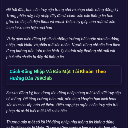
Để bắt đầu, bạn cần truy cập trang chủ và chọn chức năng đăng ký.
Trong phần này, hãy nhập đầy đủ và chính xác các thông tin bao
gồm họ tên, số điện thoại và email. Điều này giúp bảo mật và xác
thực tài khoản hiệu quả hơn.
Ví dụ giao diện đăng ký sẽ có những trường bắt buộc như tên đăng
nhập, mật khẩu, và phần mã xác nhận. Người dùng chỉ cần làm theo
đúng hướng dẫn trên màn hình. Quá trình này thường chỉ mất vài
phút nếu chuẩn bị đầy đủ thông tin.
Cách Đăng Nhập Và Bảo Mật Tài Khoản Theo
Hướng Dẫn 789Club
Sau khi đăng ký, bạn dùng tên đăng nhập cùng mật khẩu để truy cập
hệ thống. Để tăng cường bảo mật, nền tảng khuyên bạn kích hoạt
xác thực hai lớp bảo vệ thêm. Điều này giúp ngăn chặn truy cập trái
phép dù ai đó biết mật khẩu cá nhân.
Thường gặp một số lỗi khi đăng nhập như thông tin không đúng
hoặc tài khoản bị khóa. Trong những trường hợp như vậy, bạn cần