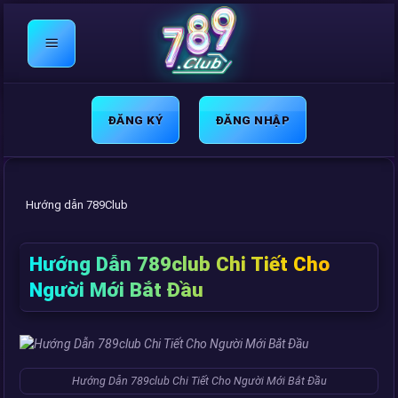
Chuyển
đến
nội
dung
ĐĂNG KÝ
ĐĂNG NHẬP
Hướng dẫn 789Club
Hướng Dẫn 789club Chi Tiết Cho
Người Mới Bắt Đầu
Hướng Dẫn 789club Chi Tiết Cho Người Mới Bắt Đầu