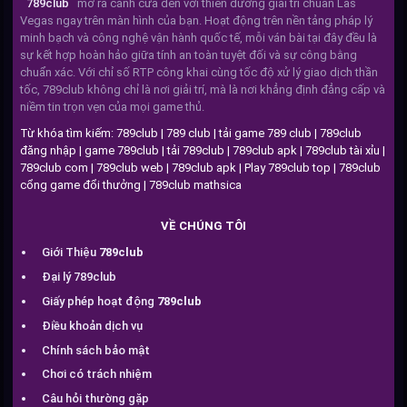
789club
mở ra cánh cửa đến với thiên đường giải trí chuẩn Las
Vegas ngay trên màn hình của bạn. Hoạt động trên nền tảng pháp lý
minh bạch và công nghệ vận hành quốc tế, mỗi ván bài tại đây đều là
sự kết hợp hoàn hảo giữa tính an toàn tuyệt đối và sự công bằng
chuẩn xác. Với chỉ số RTP công khai cùng tốc độ xử lý giao dịch thần
tốc, 789club không chỉ là nơi giải trí, mà là nơi khẳng định đẳng cấp và
niềm tin trọn vẹn của mọi game thủ.
Từ khóa tìm kiếm: 789club | 789 club | tải game 789 club | 789club
đăng nhập | game 789club | tải 789club | 789club apk | 789club tài xỉu |
789club com | 789club web | 789club apk | Play 789club top | 789club
cổng game đổi thưởng | 789club mathsica
VỀ CHÚNG TÔI
Giới Thiệu
789club
Đại lý 789club
Giấy phép hoạt động
789club
Điều khoản dịch vụ
Chính sách bảo mật
Chơi có trách nhiệm
Câu hỏi thường gặp