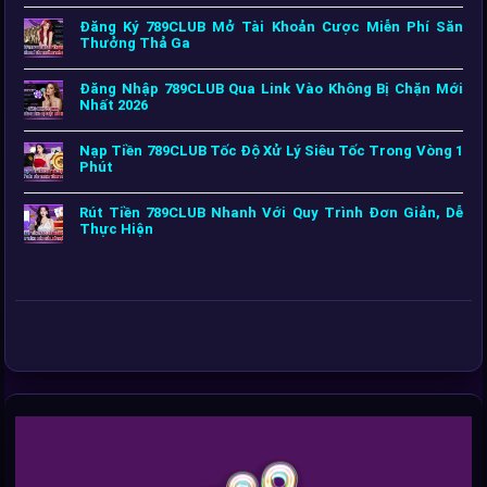
Đăng Ký 789CLUB Mở Tài Khoản Cược Miễn Phí Săn
Thưởng Thả Ga
Đăng Nhập 789CLUB Qua Link Vào Không Bị Chặn Mới
Nhất 2026
Nạp Tiền 789CLUB Tốc Độ Xử Lý Siêu Tốc Trong Vòng 1
Phút
Rút Tiền 789CLUB Nhanh Với Quy Trình Đơn Giản, Dễ
Thực Hiện