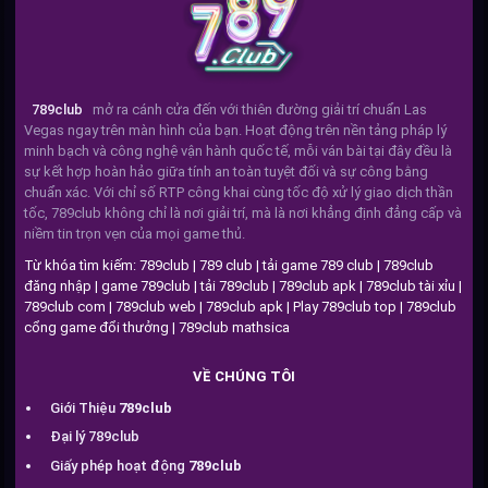
789club
mở ra cánh cửa đến với thiên đường giải trí chuẩn Las
Vegas ngay trên màn hình của bạn. Hoạt động trên nền tảng pháp lý
minh bạch và công nghệ vận hành quốc tế, mỗi ván bài tại đây đều là
sự kết hợp hoàn hảo giữa tính an toàn tuyệt đối và sự công bằng
chuẩn xác. Với chỉ số RTP công khai cùng tốc độ xử lý giao dịch thần
tốc, 789club không chỉ là nơi giải trí, mà là nơi khẳng định đẳng cấp và
niềm tin trọn vẹn của mọi game thủ.
Từ khóa tìm kiếm: 789club | 789 club | tải game 789 club | 789club
đăng nhập | game 789club | tải 789club | 789club apk | 789club tài xỉu |
789club com | 789club web | 789club apk | Play 789club top | 789club
cổng game đổi thưởng | 789club mathsica
VỀ CHÚNG TÔI
Giới Thiệu
789club
Đại lý 789club
Giấy phép hoạt động
789club