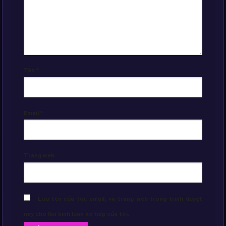
Tên
*
Email
*
Trang web
Lưu tên của tôi, email, và trang web trong trình duyệt
này cho lần bình luận kế tiếp của tôi.