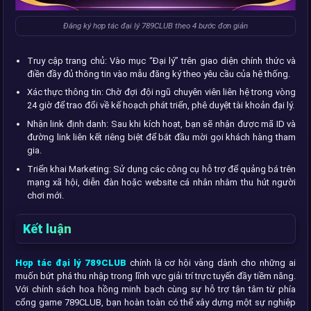
Đăng ký hợp tác đại lý 789CLUB theo 4 bước đơn giản
Truy cập trang chủ: Vào mục “Đại lý” trên giao diện chính thức và
điền đầy đủ thông tin vào mẫu đăng ký theo yêu cầu của hệ thống.
Xác thực thông tin: Chờ đợi đội ngũ chuyên viên liên hệ trong vòng
24 giờ để trao đổi về kế hoạch phát triển, phê duyệt tài khoản đại lý.
Nhận link định danh: Sau khi kích hoạt, bạn sẽ nhận được mã ID và
đường link liên kết riêng biệt để bắt đầu mời gọi khách hàng tham
gia.
Triển khai Marketing: Sử dụng các công cụ hỗ trợ để quảng bá trên
mạng xã hội, diễn đàn hoặc website cá nhân nhằm thu hút người
chơi mới.
Kết luận
Hợp tác đại lý 789CLUB
chính là cơ hội vàng dành cho những ai
muốn bứt phá thu nhập trong lĩnh vực giải trí trực tuyến đầy tiềm năng.
Với chính sách hoa hồng minh bạch cùng sự hỗ trợ tận tâm từ phía
cổng game 789CLUB, bạn hoàn toàn có thể xây dựng một sự nghiệp