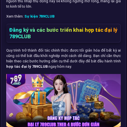
nguồn thu nhập thụ động này sẽ không ngừng mở rộng, mang lại giá
trị kinh tế to lớn.
Xem thêm:
Sự kiện 789CLUB
Đăng ký và các bước triển khai hợp tác đại lý
789CLUB
Quy trình trở thành đối tác chính thức được tối giản hóa để bất kỳ ai
cũng có thể bắt đầu khởi nghiệp một cách dễ dàng. Bạn chỉ cần thực
hiện theo các bước hướng dẫn cụ thể dưới đây để bắt đầu hành trình
hợp tác đại lý 789CLUB
ngay hôm nay.